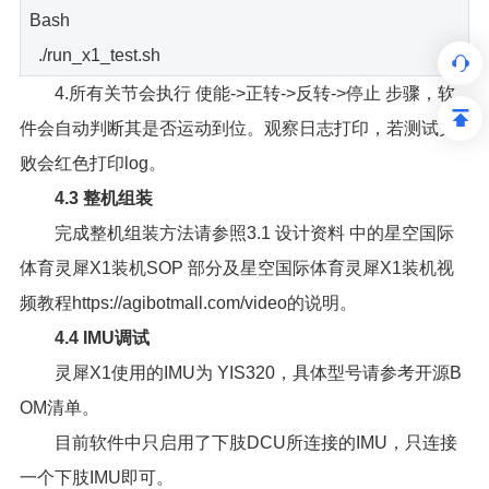
Bash
./run_x1_test.sh
4.所有关节会执行 使能->正转->反转->停止 步骤，软
件会自动判断其是否运动到位。观察日志打印，若测试失
败会红色打印log。
4.3 整机组装
完成整机组装方法请参照3.1 设计资料 中的星空国际
体育灵犀X1装机SOP 部分及星空国际体育灵犀X1装机视
频教程https://agibotmall.com/video的说明。
4.4 IMU调试
灵犀X1使用的IMU为 YIS320，具体型号请参考开源B
OM清单。
目前软件中只启用了下肢DCU所连接的IMU，只连接
一个下肢IMU即可。