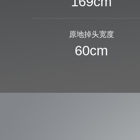
169
cm
原地掉头宽度
60
cm